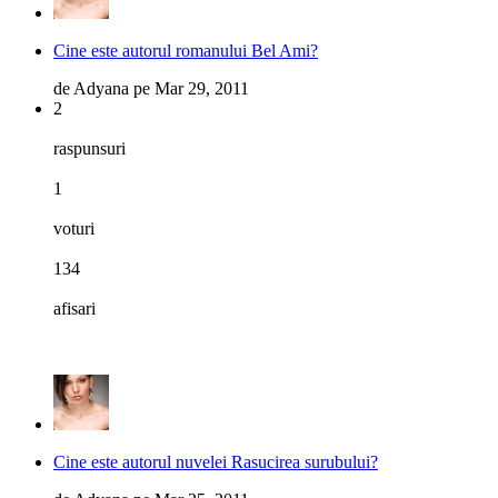
Cine este autorul romanului Bel Ami?
de
Adyana
pe
Mar 29, 2011
2
raspunsuri
1
voturi
134
afisari
Cine este autorul nuvelei Rasucirea surubului?