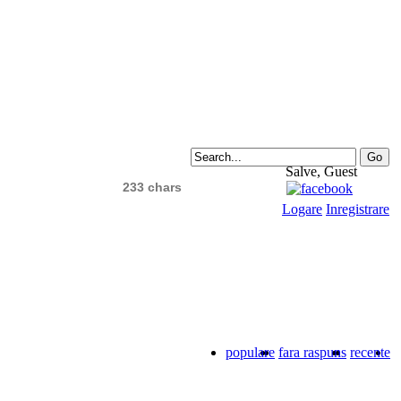
Salve, Guest
233 chars
Logare
Inregistrare
populare
fara raspuns
recente