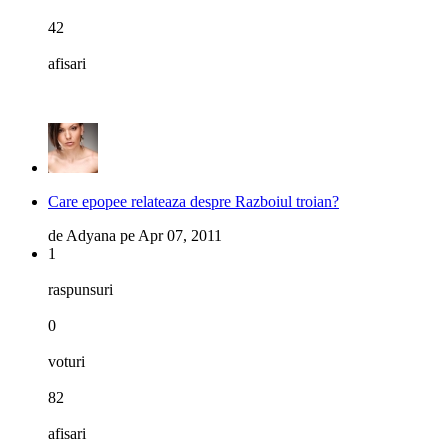
42
afisari
Care epopee relateaza despre Razboiul troian?
de
Adyana
pe
Apr 07, 2011
1
raspunsuri
0
voturi
82
afisari