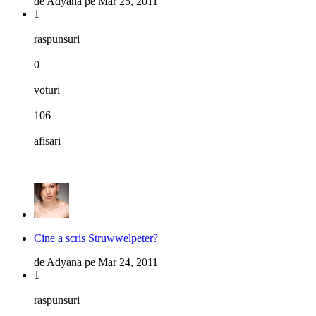
de
Adyana
pe
Mar 25, 2011
1
raspunsuri
0
voturi
106
afisari
Cine a scris Struwwelpeter?
de
Adyana
pe
Mar 24, 2011
1
raspunsuri