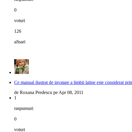
0
voturi
126
afisari
Ce manual ilustrat de invatare a limbii latine este considerat pri
de
Roxana Predescu
pe
Apr 08, 2011
1
raspunsuri
0
voturi