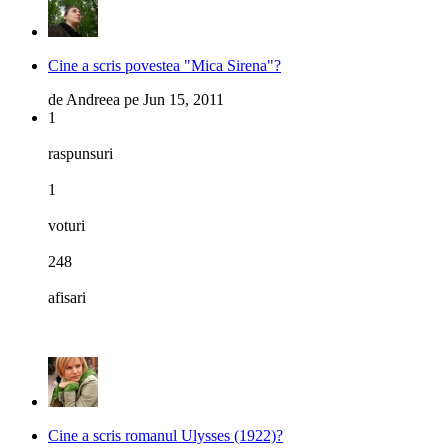
Cine a scris povestea "Mica Sirena"?
de
Andreea
pe
Jun 15, 2011
1
raspunsuri
1
voturi
248
afisari
Cine a scris romanul Ulysses (1922)?