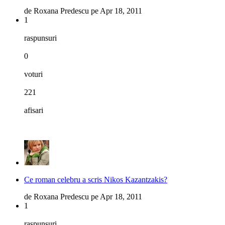
de
Roxana Predescu
pe
Apr 18, 2011
1
raspunsuri
0
voturi
221
afisari
Ce roman celebru a scris Nikos Kazantzakis?
de
Roxana Predescu
pe
Apr 18, 2011
1
raspunsuri