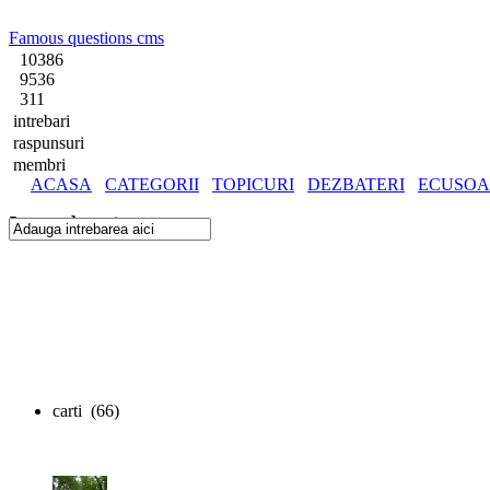
Famous questions cms
10386
9536
311
intrebari
raspunsuri
membri
ACASA
CATEGORII
TOPICURI
DEZBATERI
ECUSOA
Intreaba si tu
carti
(66)