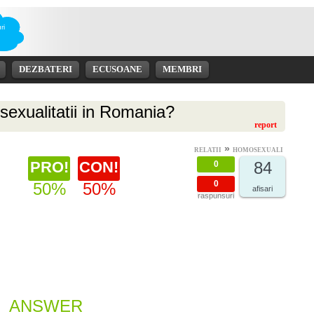
ri
DEZBATERI
ECUSOANE
MEMBRI
exualitatii in Romania?
report
»
RELATII
HOMOSEXUALI
PRO!
CON!
84
0
0
50%
50%
afisari
raspunsuri
E_ANSWER