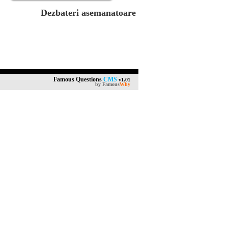
Dezbateri asemanatoare
Famous Questions
CMS
v1.01
by
Famous
Why