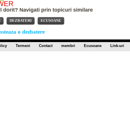
WER
 dorit? Navigati prin topicuri similare
I
DEZBATERI
ECUSOANE
osteaza o dezbatere
licy
Termeni
Contact
membri
Ecusoane
Link-uri