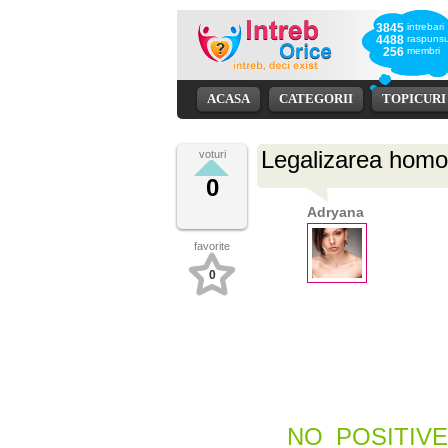
3845
intrebari
4488
raspunsu
256
membri
ACASA
CATEGORII
TOPICURI
Legalizarea homos
voturi
0
Adryana
favorite
0
NO_POSITIV