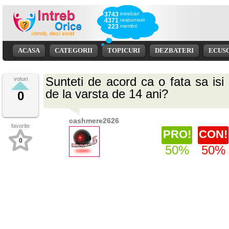
3743
intrebari
4371
raspunsuri
223
membri
ACASA
CATEGORII
TOPICURI
DEZBATERI
ECUS
Sunteti de acord ca o fata sa isi
voturi
de la varsta de 14 ani?
0
cashmere2626
favorite
PRO!
CON!
0
50%
50%