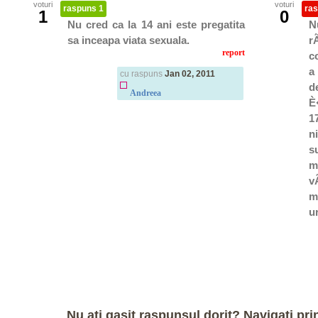
voturi
voturi
raspuns 1
ras
1
0
Nu cred ca la 14 ani este pregatita
N
sa inceapa viata sexuala.
r
report
c
a
cu raspuns
Jan 02, 2011
d
Andreea
È
1
n
s
m
v
m
u
Nu ati gasit raspunsul dorit? Navigati prin