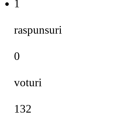
1
raspunsuri
0
voturi
132