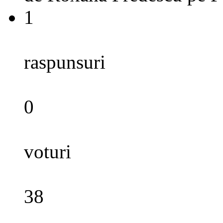
1
raspunsuri
0
voturi
38