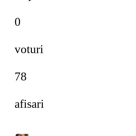
0
voturi
78
afisari