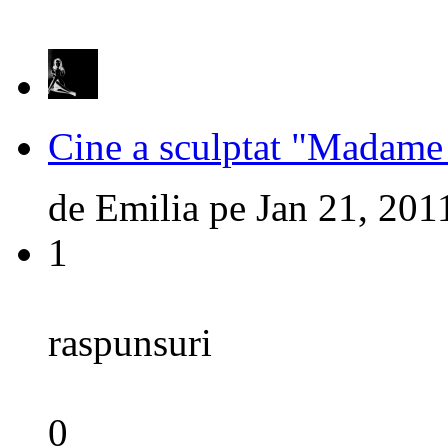
Cine a sculptat "Madame
de
Emilia
pe
Jan 21, 201
1
raspunsuri
0