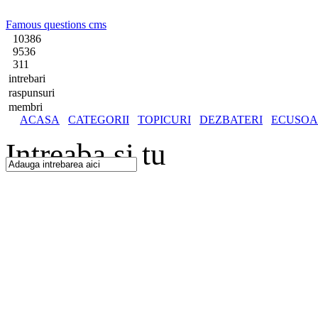
Famous questions cms
10386
9536
311
intrebari
raspunsuri
membri
ACASA
CATEGORII
TOPICURI
DEZBATERI
ECUSOA
Intreaba si tu