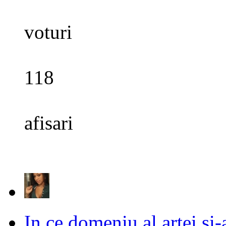
voturi
118
afisari
In ce domeniu al artei si-