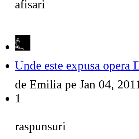
afisari
Unde este expusa opera
de
Emilia
pe
Jan 04, 201
1
raspunsuri