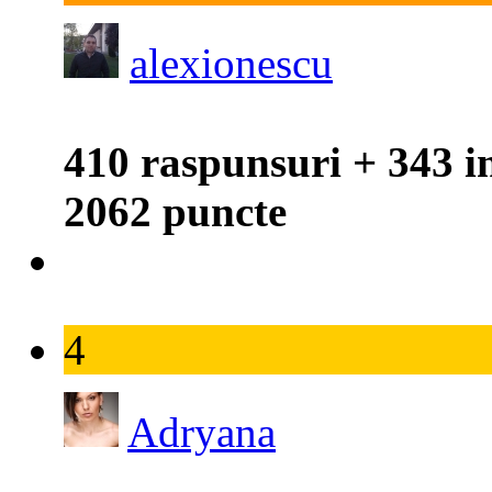
alexionescu
410 raspunsuri + 343 i
2062 puncte
4
Adryana