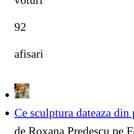
92
afisari
Ce sculptura dateaza din 
de
Roxana Predescu
pe
F