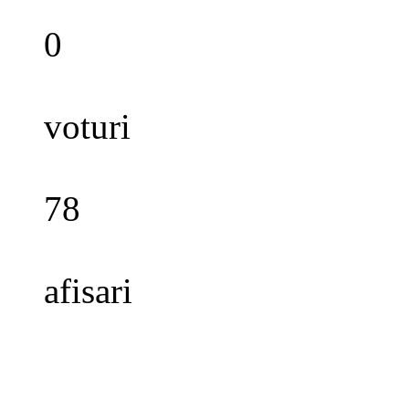
0
voturi
78
afisari