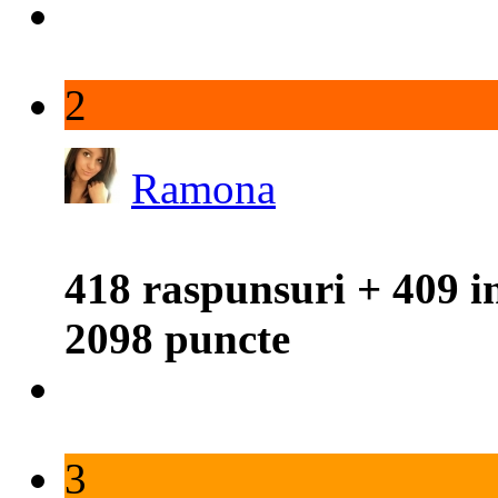
2
Ramona
418 raspunsuri + 409 i
2098 puncte
3