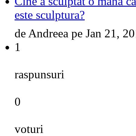
Cine a sculptat o mana ca
este sculptura?
de
Andreea
pe
Jan 21, 2
1
raspunsuri
0
voturi