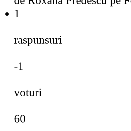
de
Roxana Predescu
pe
F
1
raspunsuri
-1
voturi
60