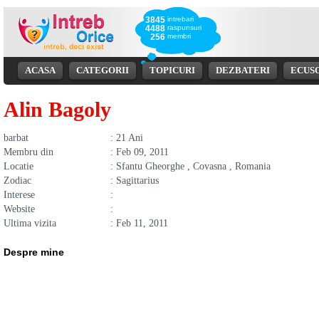
3845
intrebari
4488
raspunsuri
256
membri
ACASA
CATEGORII
TOPICURI
DEZBATERI
ECUS
Alin Bagoly
barbat
: 21 Ani
Membru din
: Feb 09, 2011
Locatie
: Sfantu Gheorghe , Covasna , Romania
Zodiac
: Sagittarius
Interese
:
Website
:
Ultima vizita
: Feb 11, 2011
Despre mine