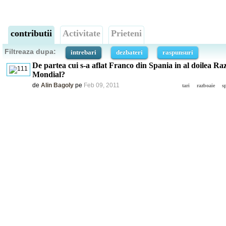
contributii
Activitate
Prieteni
Filtreaza dupa:
intrebari
dezbateri
raspunsuri
De partea cui s-a aflat Franco din Spania in al doilea Ra
Mondial?
de
Alin Bagoly
pe
Feb 09, 2011
tari
razboaie
s