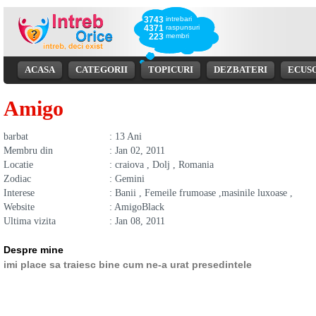
3743
intrebari
4371
raspunsuri
223
membri
ACASA
CATEGORII
TOPICURI
DEZBATERI
ECUS
Amigo
barbat
: 13 Ani
Membru din
: Jan 02, 2011
Locatie
: craiova , Dolj , Romania
Zodiac
: Gemini
Interese
: Banii , Femeile frumoase ,masinile luxoase ,
Website
: AmigoBlack
Ultima vizita
: Jan 08, 2011
Despre mine
imi place sa traiesc bine cum ne-a urat presedintele