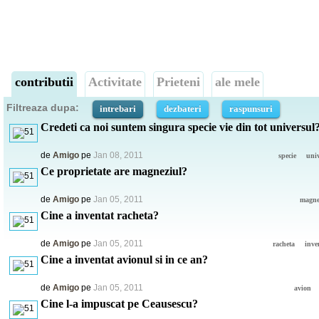
contributii
Activitate
Prieteni
ale mele
Filtreaza dupa:
intrebari
dezbateri
raspunsuri
Credeti ca noi suntem singura specie vie din tot universul
de
Amigo
pe
Jan 08, 2011
specie
uni
Ce proprietate are magneziul?
de
Amigo
pe
Jan 05, 2011
magne
Cine a inventat racheta?
de
Amigo
pe
Jan 05, 2011
racheta
inve
Cine a inventat avionul si in ce an?
de
Amigo
pe
Jan 05, 2011
avion
Cine l-a impuscat pe Ceausescu?