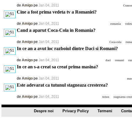
de
Amigo
pe
Jan 04, 2011
Ceause
Cine a fost prima vedeta tv a Romaniei?
de
Amigo
pe
Jan 04, 2011
romania
vedet
Cand a aparut Coca-Cola in Romania?
de
Amigo
pe
Jan 04, 2011
Coca-cola
roma
In ce an a avut loc razboiul dintre Daci si Romani?
de
Amigo
pe
Jan 04, 2011
daci
romani
ra
In ce an s-a creat sa creat prima masina?
de
Amigo
pe
Jan 04, 2011
mas
Este adevarat ca tutunul stagneaza cresterea?
de
Amigo
pe
Jan 04, 2011
tutun
stagnarea crest
Despre noi
Privacy Policy
Termeni
Conta