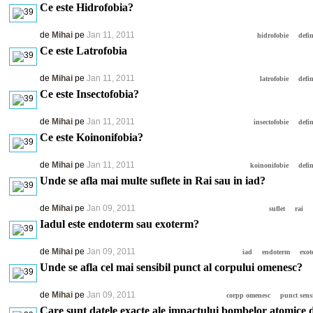
Ce este Hidrofobia?
de
Mihai
pe
Jan 11, 2011
hidrofobie
defin
Ce este Latrofobia
de
Mihai
pe
Jan 11, 2011
latrofobie
defin
Ce este Insectofobia?
de
Mihai
pe
Jan 11, 2011
insectofobie
defin
Ce este Koinonifobia?
de
Mihai
pe
Jan 11, 2011
koinonifobie
defin
Unde se afla mai multe suflete in Rai sau in iad?
de
Mihai
pe
Jan 09, 2011
suflet
rai
Iadul este endoterm sau exoterm?
de
Mihai
pe
Jan 09, 2011
iad
endoterm
exot
Unde se afla cel mai sensibil punct al corpului omenesc?
de
Mihai
pe
Jan 09, 2011
corpp omenesc
punct sens
Care sunt datele exacte ale impactului bombelor atomice 