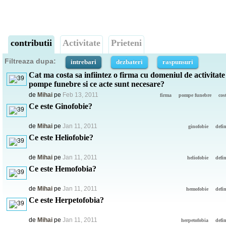
contributii
Activitate
Prieteni
Filtreaza dupa:
intrebari
dezbateri
raspunsuri
Cat ma costa sa infiintez o firma cu domeniul de activitate
pompe funebre si ce acte sunt necesare?
de
Mihai
pe
Feb 13, 2011
firma
pompe funebre
cos
Ce este Ginofobie?
de
Mihai
pe
Jan 11, 2011
ginofobie
defin
Ce este Heliofobie?
de
Mihai
pe
Jan 11, 2011
heliofobie
defin
Ce este Hemofobia?
de
Mihai
pe
Jan 11, 2011
hemofobie
defin
Ce este Herpetofobia?
de
Mihai
pe
Jan 11, 2011
herpetofobia
defin