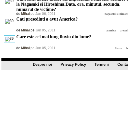
la Nagasaki si Hiroshima.Data, ora, minutul, secunda,
numarul de victime?
de
Mihai
pe
Jan 06, 2011
nagasaki si hiros
Cati presedinti a avut America?
de
Mihai
pe
Jan 05, 2011
america
presed
Care este cel mai lung fluviu din lume?
de
Mihai
pe
Jan 05, 2011
fluviu
l
Despre noi
Privacy Policy
Termeni
Conta