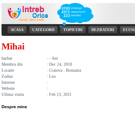
3743
intrebari
4371
raspunsuri
223
membri
ACASA
CATEGORII
TOPICURI
DEZBATERI
ECUS
Mihai
barbat
: - Ani
Membru din
: Dec 24, 2010
Locatie
: Craiova , Romania
Zodiac
: Leo
Interese
:
Website
:
Ultima vizita
: Feb 13, 2011
Despre mine