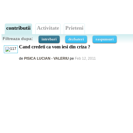
contributii
Activitate
Prieteni
Filtreaza dupa:
intrebari
dezbateri
raspunsuri
Cand credeti ca vom iesi din criza ?
de
PISICA LUCIAN - VALERIU
pe
Feb 12, 2011