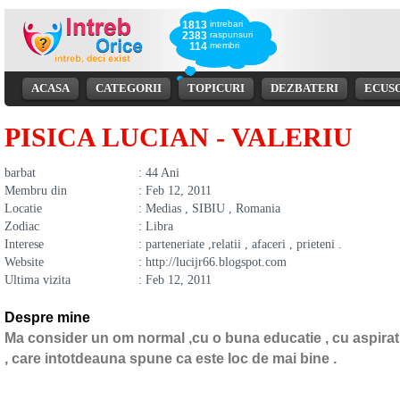
1813
intrebari
2383
raspunsuri
114
membri
ACASA
CATEGORII
TOPICURI
DEZBATERI
ECUS
PISICA LUCIAN - VALERIU
barbat
: 44 Ani
Membru din
: Feb 12, 2011
Locatie
: Medias , SIBIU , Romania
Zodiac
: Libra
Interese
: parteneriate ,relatii , afaceri , prieteni .
Website
: http://lucijr66.blogspot.com
Ultima vizita
: Feb 12, 2011
Despre mine
Ma consider un om normal ,cu o buna educatie , cu aspirati
, care intotdeauna spune ca este loc de mai bine .