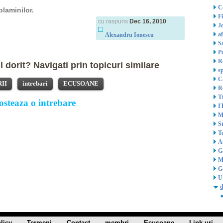
Ce
laminilor.
F
cu raspuns
Dec 16, 2010
J
af
Alexandru Ionescu
S
Po
Re
 dorit? Navigati prin topicuri similare
s
Ca
II
intrebari
ECUSOANE
Re
T
osteaza o intrebare
I
M
St
T
A
G
M
G
Ut
d
licy
Termeni
Contact
membri
Ecusoane
Link-uri