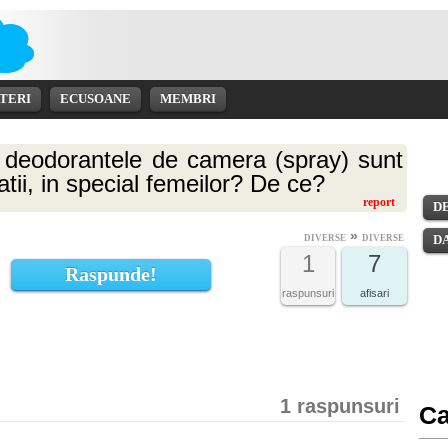
TERI
ECUSOANE
MEMBRI
 deodorantele de camera (spray) sunt
tii, in special femeilor? De ce?
report
D
»
D
DIVERSE
DIVERSE
1
7
Raspunde!
raspunsuri
afisari
1 raspunsuri
Ca