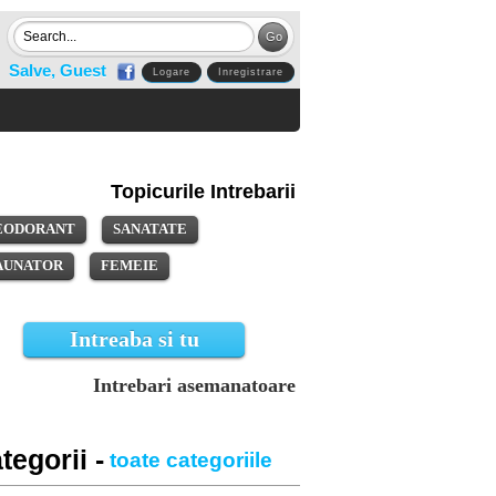
Salve, Guest
Logare
Inregistrare
Topicurile Intrebarii
EODORANT
SANATATE
AUNATOR
FEMEIE
Intreaba si tu
Intrebari asemanatoare
tegorii -
toate categoriile