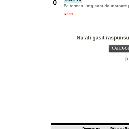
0
Pe termen lung sunt daunatoare p
report
Nu ati gasit raspunsul
CATEGOR
P
Despre noi
Privacy Po