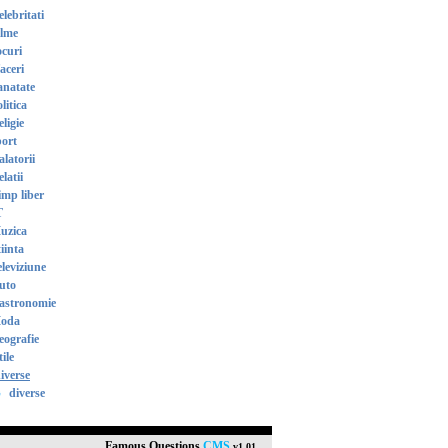
lebritati
ilme
ocuri
aceri
anatate
litica
ligie
port
latorii
latii
imp liber
T
uzica
iinta
eleviziune
uto
astronomie
oda
eografie
ile
iverse
diverse
Famous Questions
CMS
v1.01