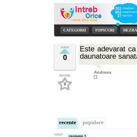
301
intrebari
402
raspunsuri
37
membri
CATEGORII
TOPICURI
DEZBA
Este adevarat ca
voturi
daunatoare sanata
0
Andreea
favorite
0
recente
populare
voturi
raspuns 1