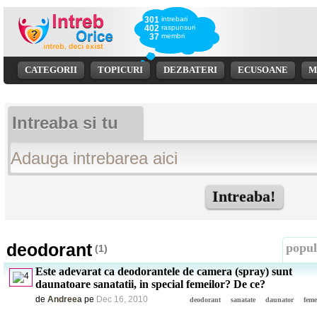
301
intrebari
402
raspunsuri
37
membri
CATEGORII
TOPICURI
DEZBATERI
ECUSOANE
M
Intreaba si tu
deodorant
popul
(1)
Este adevarat ca deodorantele de camera (spray) sunt
daunatoare sanatatii, in special femeilor? De ce?
de
Andreea
pe
Dec 16, 2010
deodorant
sanatate
daunator
feme