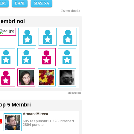
ILM
BANI
MASINA
Toate topicurile
embri noi
Toti membri
op 5 Membri
ArmandMircea
1
685 raspunsuri + 328 intrebari
2804 puncte