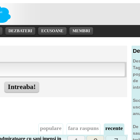
ri
DEZBATERI
ECUSOANE
MEMBRI
De
Des
Tag
pop
de 
int
Sco
uso
anu
De 
populare
fara raspuns
recente
sa
admiratoare cu sani imensi in
tre