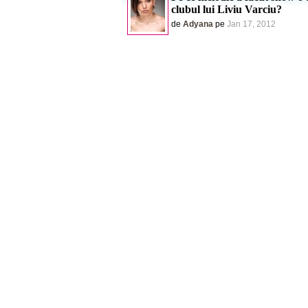
clubul lui Liviu Varciu?
de
Adyana
pe
Jan 17, 2012