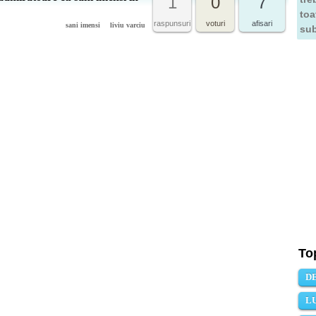
1
0
7
toa
raspunsuri
voturi
afisari
sani imensi
liviu varciu
sub
To
D
L