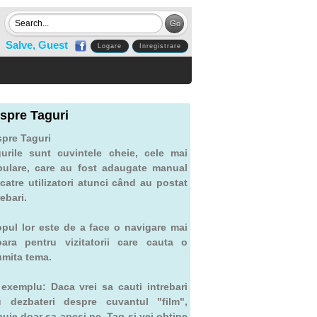
Salve, Guest
Logare
Inregistrare
spre Taguri
pre Taguri
urile sunt cuvintele cheie, cele mai
ulare, care au fost adaugate manual
catre utilizatori atunci când au postat
rebari.
pul lor este de a face o navigare mai
ara pentru vizitatorii care cauta o
mita tema.
exemplu: Daca vrei sa cauti intrebari
u dezbateri despre cuvantul "film",
buie doar sa apesi pe Tag si vei obtine