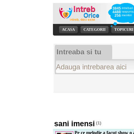
3845
intrebari
4488
raspunsu
256
membri
ACASA
CATEGORII
TOPICURI
Intreaba si tu
sani imensi
(1)
Pe ce melodie a facut show o 