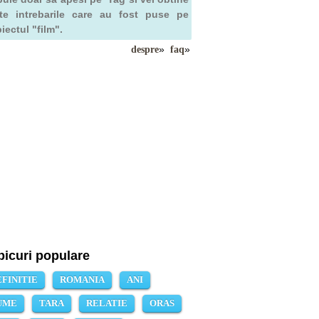
te intrebarile care au fost puse pe
iectul "film".
»
»
despre
faq
picuri populare
EFINITIE
ROMANIA
ANI
UME
TARA
RELATIE
ORAS