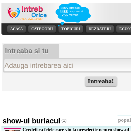
3845
intrebari
4488
raspunsuri
256
membri
ACASA
CATEGORII
TOPICURI
DEZBATERI
ECUS
Intreaba si tu
show-ul burlacul
popul
(1)
Credeti ca fetele care vin la preselectie pentru show-ul