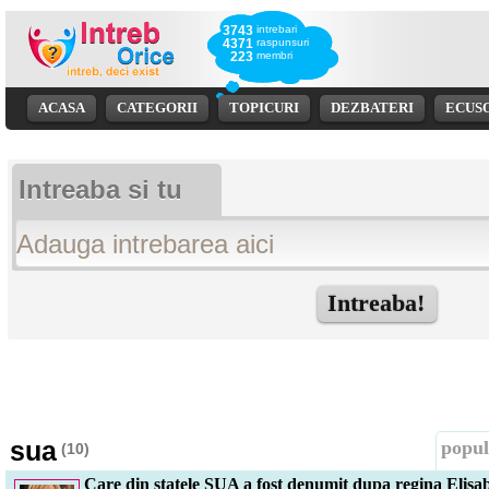
3743
intrebari
4371
raspunsuri
223
membri
ACASA
CATEGORII
TOPICURI
DEZBATERI
ECUS
Intreaba si tu
sua
popul
(10)
Care din statele SUA a fost denumit dupa regina Elisab