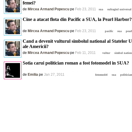
femei?
de
Mircea Armand Popescu
pe
Feb 23, 2011
sua
sufragiul universal
Cine a atacat flota din Pacific a SUA, la Pearl Harbor?
de
Mircea Armand Popescu
pe
Feb 23, 2011
pacific
sua
pear
Cand a devenit vulturul simbolul national al Statelor U
ale Americii?
de
Mircea Armand Popescu
pe
Feb 11, 2011
vultur
simbol natio
Sotia carui politician roman a fost fotomodel in SUA?
de
Emilia
pe
Jan 27, 2011
fotomodel
sua
politicia