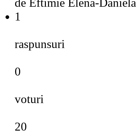
de
Eftimie Elena-Daniela
1
raspunsuri
0
voturi
20