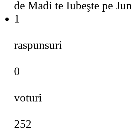
de
Madi te Iubeşte
pe
Jun
1
raspunsuri
0
voturi
252