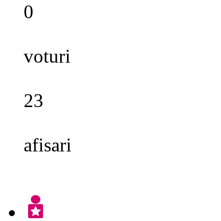
0
voturi
23
afisari