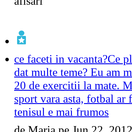
afisari
ce faceti in vacanta?Ce p
dat multe teme? Eu am mai
20 de exercitii la mate.
sport vara asta, fotbal ar f
tenisul e mai frumos
de
Maria
pe
Jun 22, 201