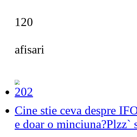
120
afisari
Cine stie ceva despre IF
e doar o minciuna?Plzz` 