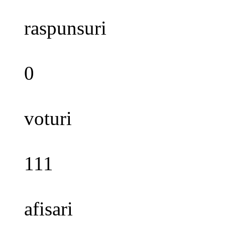
raspunsuri
0
voturi
111
afisari