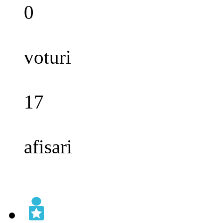
0
voturi
17
afisari