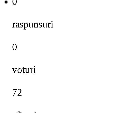
0
raspunsuri
0
voturi
72