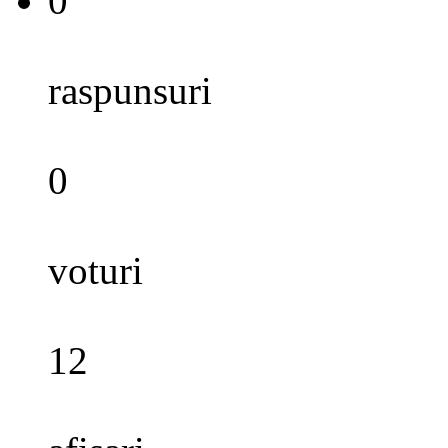
0
raspunsuri
0
voturi
12