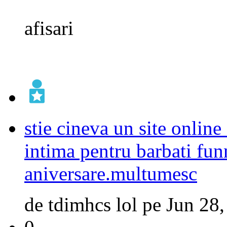
afisari
stie cineva un site onlin
intima pentru barbati fun
aniversare.multumesc
de
tdimhcs lol
pe
Jun 28,