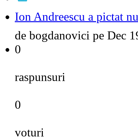
Ion Andreescu a pictat nu
de
bogdanovici
pe
Dec 1
0
raspunsuri
0
voturi