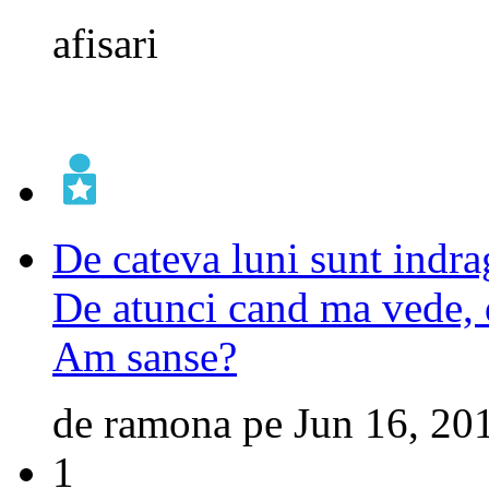
afisari
De cateva luni sunt indrag
De atunci cand ma vede, d
Am sanse?
de
ramona
pe
Jun 16, 20
1