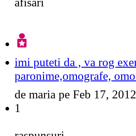
afisari
imi puteti da , va rog e
paronime,omografe, omofon
de
maria
pe
Feb 17, 201
1
raspunsuri