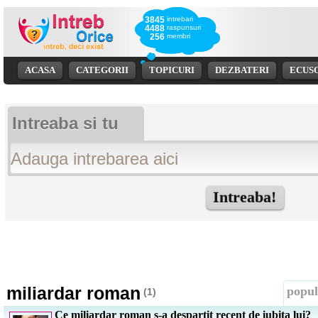
3845
intrebari
4488
raspunsuri
256
membri
ACASA
CATEGORII
TOPICURI
DEZBATERI
ECUS
Intreaba si tu
miliardar roman
popul
(1)
Ce miliardar roman s-a despartit recent de iubita lui?