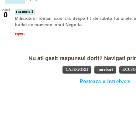
voturi
raspuns 1
0
Miliardarul roman care s-a despartit de iubita lui zilele
burlat se numeste Ionut Negoita.
report
Nu ati gasit raspunsul dorit? Navigati prin
CATEGORII
intrebari
ECUSO
Posteaza o intrebare