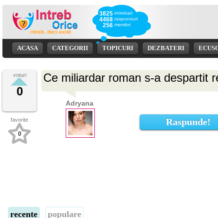
3825
intrebari
4468
raspunsuri
256
membri
ACASA
CATEGORII
TOPICURI
DEZBATERI
ECUS
Ce miliardar roman s-a despartit re
voturi
0
Adryana
Raspunde!
favorite
0
recente
populare