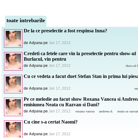
toate intrebarile
De la ce preselectie a fost respinsa Inna?
de
Adyana
pe
Jan 17, 2012
Credeti ca fetele care vin la preselectie pentru show-ul
Burlacul, vin pentru
de
Adyana
pe
Jan 17, 2012
show-ul 
Cu ce vedeta a facut duet Stefan Stan in prima lui pies
de
Adyana
pe
Jan 17, 2012
st
Pe ce melodie au facut show Roxana Vancea si Andreea
emisiunea Neata cu Razvan si Dani?
de
Adyana
pe
Jan 17, 2012
roxana vancea
andreea d.
neata cu razvan
Cu cine s-a certat Naomi?
de
Adyana
pe
Jan 17, 2012