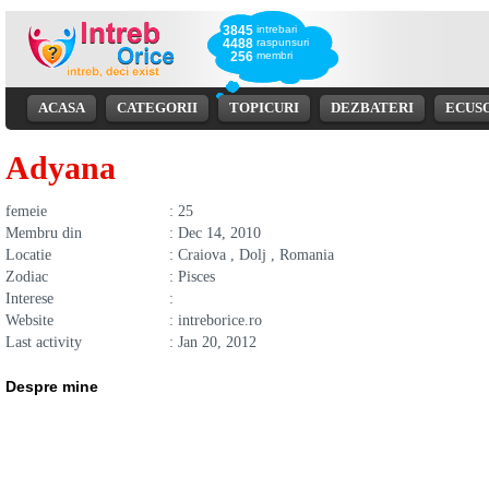
3845
intrebari
4488
raspunsuri
256
membri
ACASA
CATEGORII
TOPICURI
DEZBATERI
ECUS
Adyana
femeie
: 25
Membru din
: Dec 14, 2010
Locatie
: Craiova , Dolj , Romania
Zodiac
: Pisces
Interese
:
Website
: intreborice.ro
Last activity
: Jan 20, 2012
Despre mine