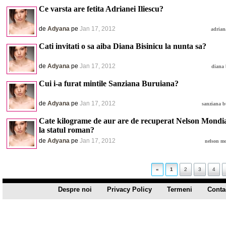
Ce varsta are fetita Adrianei Iliescu?
de
Adyana
pe
Jan 17, 2012
adriana
Cati invitati o sa aiba Diana Bisinicu la nunta sa?
de
Adyana
pe
Jan 17, 2012
diana 
Cui i-a furat mintile Sanziana Buruiana?
de
Adyana
pe
Jan 17, 2012
sanziana 
Cate kilograme de aur are de recuperat Nelson Mondia
la statul roman?
de
Adyana
pe
Jan 17, 2012
nelson m
«
1
2
3
4
Despre noi
Privacy Policy
Termeni
Conta