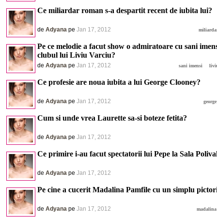
Ce miliardar roman s-a despartit recent de iubita lui?
de
Adyana
pe
Jan 17, 2012
miliard
Pe ce melodie a facut show o admiratoare cu sani imens
clubul lui Liviu Varciu?
de
Adyana
pe
Jan 17, 2012
sani imensi
liv
Ce profesie are noua iubita a lui George Clooney?
de
Adyana
pe
Jan 17, 2012
george
Cum si unde vrea Laurette sa-si boteze fetita?
de
Adyana
pe
Jan 17, 2012
Ce primire i-au facut spectatorii lui Pepe la Sala Poliva
de
Adyana
pe
Jan 17, 2012
Pe cine a cucerit Madalina Pamfile cu un simplu pictor
de
Adyana
pe
Jan 17, 2012
madalina